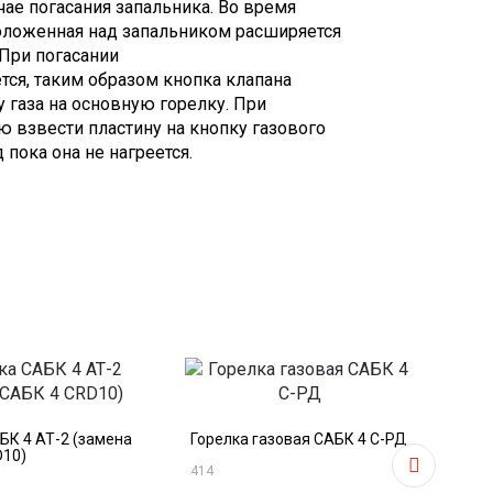
чае погасания запальника. Во время
оложенная над запальником расширяется
 При погасании
тся, таким образом кнопка клапана
 газа на основную горелку. При
 взвести пластину на кнопку газового
пока она не нагреется.
БК 4 АТ-2 (замена
Горелка газовая САБК 4 C-РД
Гор
D10)
414
400