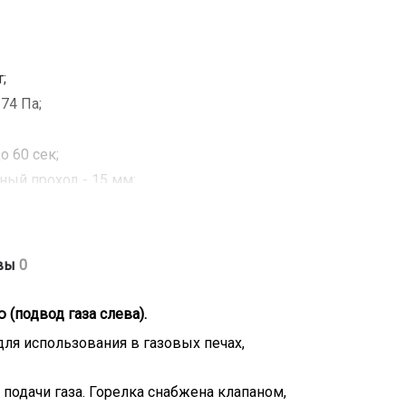
;
74 Па;
о 60 сек;
ный проход - 15 мм;
вы
0
 (подвод газа слева).
для использования в газовых печах,
подачи газа. Горелка снабжена клапаном,