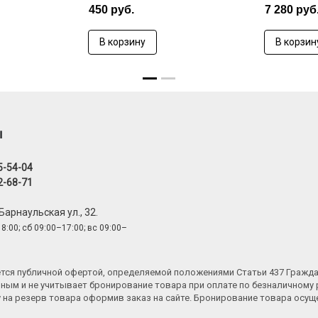
450 руб.
7 280 руб
В корзину
В корзин
ы
5-54-04
2-68-71
 Барнаульская ул., 32.
8:00; сб 09:00–17:00; вс 09:00–
яется публичной офертой, определяемой положениями Статьи 437 Гражд
ным и не учитывает бронирование товара при оплате по безналичному 
у на резерв товара оформив заказ на сайте. Бронирование товара осу