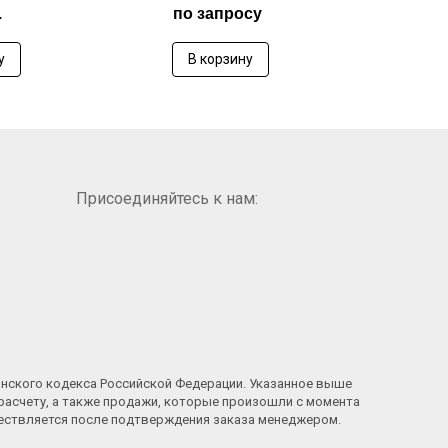
.
по запросу
8 6
у
В корзину
В
Присоединяйтесь к нам:
анского кодекса Российской Федерации. Указанное выше
расчету, а также продажи, которые произошли с момента
ществляется после подтверждения заказа менеджером.