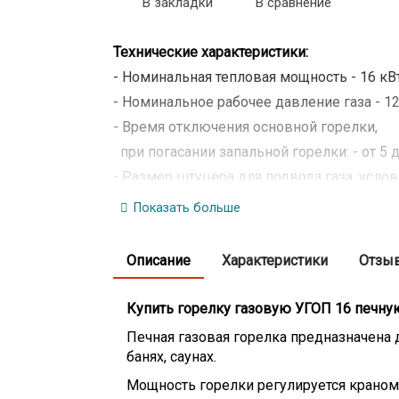
В закладки
В сравнение
Технические характеристики:
- Номинальная тепловая мощность - 16 кВт
- Номинальное рабочее давление газа - 12
- Время отключения основной горелки,
при погасании запальной горелки: - от 5 д
- Размер штуцера для подвода газа, услов
- Масса не более - 6 кг;
Показать больше
Описание
Характеристики
Отзы
Купить горелку газовую УГОП 16 печную
Печная газовая горелка предназначена 
банях, саунах.
Мощность горелки регулируется краном 