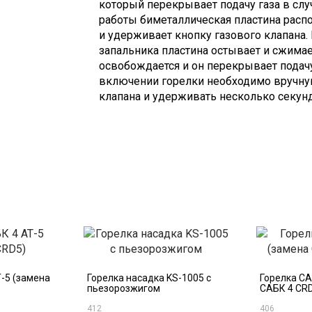
который перекрывает подачу газа в слу
работы биметаллическая пластина расп
и удерживает кнопку газового клапана.
запальника пластина остывает и сжимае
освобождается и он перекрывает подачу
включении горелки необходимо вручную
клапана и удерживать несколько секунд 
-5 (замена
Горелка насадка KS-1005 с
Горелка СА
пьезорозжигом
САБК 4 CR
412
406