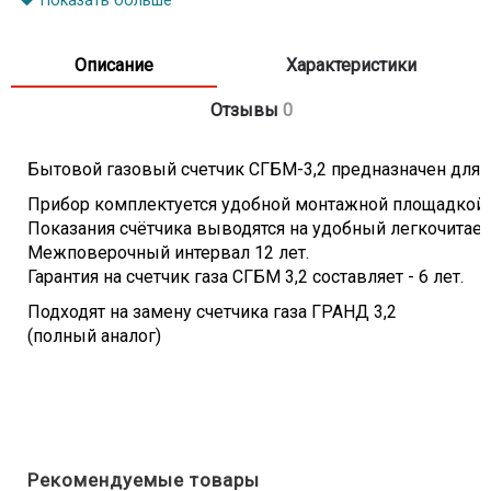
Показать больше
Давление измеряемой среды, не более, кПа - 5
Межповерочный интервал, лет - 12
Описание
Характеристики
Масса счетчика, не более, кг - 0,67
Габаритные размеры счетчика, не более, мм -
70х88х76
Отзывы
0
Бытовой
газовый
счетчик
СГБМ
-
3,2
предназначен
для
Прибор
комплектуется
удобной
монтажной
площадкой
Показания
счётчика
выводятся
на
удобный
легкочитае
Межповерочный
интервал
12
лет
.
Гарантия
на
счетчик
газа
СГБМ
3,2
составляет
-
6
лет
.
Подходят на замену счетчика газа ГРАНД 3,2
(полный аналог)
Рекомендуемые товары