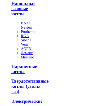
Напольные
газовые
котлы
BAXI
Navien
Protherm
RGA
Siberia
Vega
АОГВ
Лемакс
Мимакс
Парапетные
котлы
Твердотопливные
котлы (уголь/
газ)
Электрические