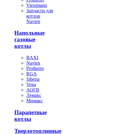
Viessmann
Запчасти для
котлов
Navien
Напольные
газовые
котлы
BAXI
Navien
Protherm
RGA
Siberia
Vega
АОГВ
Лемакс
Мимакс
Парапетные
котлы
Твердотопливные