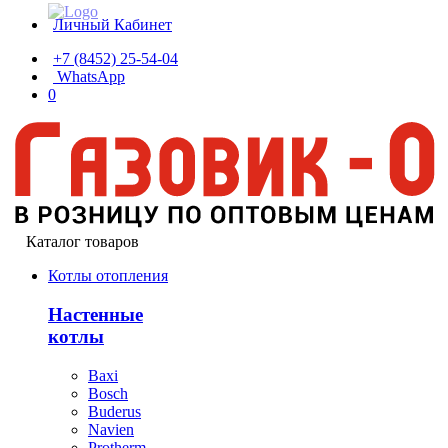
Личный Кабинет
+7 (8452) 25-54-04
WhatsApp
0
Каталог товаров
Котлы отопления
Настенные
котлы
Baxi
Bosch
Buderus
Navien
Protherm