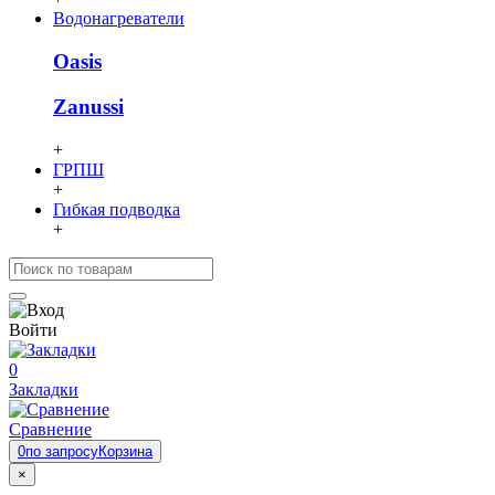
Водонагреватели
Oasis
Zanussi
+
ГРПШ
+
Гибкая подводка
+
Войти
0
Закладки
Сравнение
0
по запросу
Корзина
×