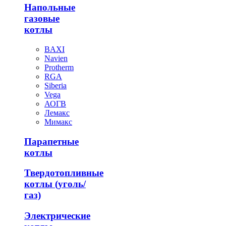
Напольные
газовые
котлы
BAXI
Navien
Protherm
RGA
Siberia
Vega
АОГВ
Лемакс
Мимакс
Парапетные
котлы
Твердотопливные
котлы (уголь/
газ)
Электрические