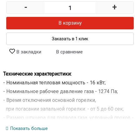
-
+
В корзину
Заказать в 1 клик
В закладки
В сравнение
Технические характеристики:
- Номинальная тепловая мощность - 16 кВт;
- Номинальное рабочее давление газа - 1274 Па;
- Время отключения основной горелки,
при погасании запальной горелки: - от 5 до 60 сек;
- Размер штуцера для подвода газа, условный проход -
15 мм;
Показать больше
- Масса не более - 6 кг;