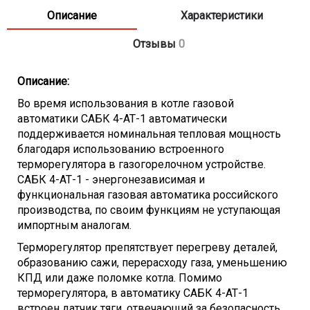
Инерционный период прекращения
Описание
Характеристики
подачи газа автоматикой при отсутствии
10-60
тяги
Отзывы
0
Инерционный период прекращения
подачи газа автоматикой при появлении
Описание:
2
не герметичности в импульсной системе
Во время использования в котле газовой
автоматики САБК 4-АТ-1 автоматически
Инерционный период включения
поддерживается номинальная тепловая мощность
автоматики при зажигании запальной
не более 30
благодаря использованию встроенного
горелки
терморегулятора в газогорелочном устройстве.
Допустимая температура в котельной
5-35
САБК 4-АТ-1 - энергонезависимая и
функциональная газовая автоматика российского
Необходимое разрежение в дымоходе
5-25
производства, по своим функциям не уступающая
котла
импортным аналогам.
Подвод газа для САБК 4-АТ-1
1/2
Терморегулятор препятствует перегреву деталей,
образованию сажи, перерасходу газа, уменьшению
Габаритный размеры
280х153х275
КПД или даже поломке котла. Помимо
терморегулятора, в автоматику САБК 4-АТ-1
встроен датчик тяги, отвечающий за безопасность