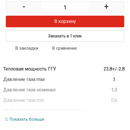
-
+
В корзину
Заказать в 1 клик
В закладки
В сравнение
Тепловая мощность ГГУ
23,8+/-2,8
Давление газа max
3
Давление газа номинал.
1,3
Давление газа min
0,6
Стабилизированное давление газа на
0,9+/-0,15
выходе из блока автоматики при
Показать больше
давлении от 1,3 до 3 кПа