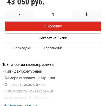
43 050 руб.
-
+
В корзину
Заказать в 1 клик
В закладки
В сравнение
Технические характеристики:
- Тип - двухконтурный
- Камера сгорания - открытая
- Энергозависимый - нет
- Тип розжига - пьезорозжиг
- Автоматика - Sit (Италия)
- Мощность - 30 кВт