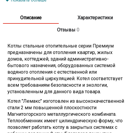
Показать больше
- Площадь помещения - до 300 м
- Теплообменник - стальной
Описание
Характеристики
- Проток горячей воды при DeltaT=30 град.C - 8 л/мин
Отзывы
0
- Расход природного газа - 1,75 м3/час (средний)
- Диапазон регулирования температуры - 50-90 град.C
Котлы стальные отопительные серии Премиум
- КПД - 90%
предназначены для отопления квартир, жилых
- Рабочее давление контура отопления - 0,2 МПа
домов, коттеджей, зданий административно-
- Диаметр патрубка системы газоснабжения - G 3/4
бытового назначения, оборудованных системой
дюйма
водяного отопления с естественной или
принудительной циркуляцией. Котел соответствует
- Диаметр патрубка системы отопления - G 2 дюйма
всем требованиям безопасности и экологии,
- Диаметр дымохода - 130 мм
установленным для данного вида товара.
- Габариты (ВхШхГ) - 961x470x556 мм
Котел "Лемакс" изготовлен из высококачественной
- Вес - 85 кг
стали 2 мм повышенной плоскостности
Магнитогорского металлургического комбината.
Теплообменник имеет цилиндрическую форму, что
позволяет работать котлу в закрытых системах с