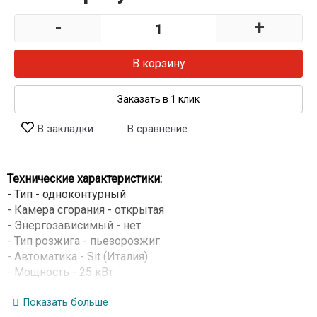
-
+
В корзину
Заказать в 1 клик
В закладки
В сравнение
Технические характеристики:
- Тип - одноконтурный
- Камера сгорания - открытая
- Энергозависимый - нет
- Тип розжига - пьезорозжиг
- Автоматика - Sit (Италия)
- Мощность - 25 кВт
- Площадь помещения - до 250 м
- Теплообменник - чугунный
Показать больше