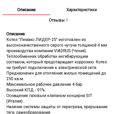
- Расход природного газа - 3 м3/час
- Диапазон регулирования температуры - 60-80 град.C
Описание
Характеристики
- КПД - 91%
- Рабочее давление контура отопления не более - 4 атм.
Отзывы
0
- Диаметр патрубка системы газоснабжения - G 1/2
дюйма
Описание:
- Диаметр патрубка системы отопления - G 2 дюйма
Котел "Лемакс ЛИДЕР-25" изготовлен из
- Диаметр дымохода - 130 мм
высококачественного серого чугуна толщиной 4 мм
- Габариты (ВхШхГ) - 856x495x505 мм
производства компании VIADRUS (Чехия).
- Вес - 115 кг
Теплообменник обработан ингибирующим
составом, который предотвращает коррозию. Котел
не требует подключения к электрической сети.
Предназначен для отопления жилых помещений до
250 кв.м.
Максимальное рабочее давление 4 бар.
Высокий КПД - 91%.
Оснащение газовым клапаном концерна SIT
(Италия).
Наличие системы защиты от перегрева, прерывания
тяги, сажеобразования.