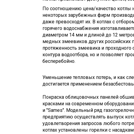
По соотношению цена/качество котлы не
некоторых зарубежных фирм производи
даже превосходят их. В котлах с отбор
горячего водоснабжения изготавливает
диаметром 14 мм и длиной до 12 метров
медных змеевиков других российских п
протяженность змеевика и проходного 
контура водоотбора, но и позволяет пр
бесперебойно.
Уменьшение тепловых потерь, и как сл
достигается применением безасбестовы
Покраска облицовочных панелей обши
красками на современном оборудовани
и "Sames". Модельный ряд газогорелочн
предприятию осуществлять выпуск кот
удовлетворения запросов любого потре
котлах установлены горелки с насадкам