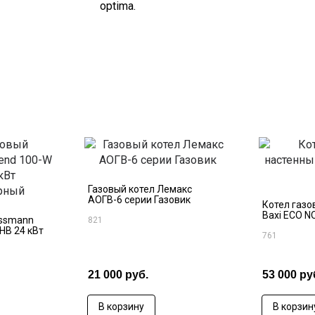
optima.
Газовый котел Лемакс
АОГВ-6 серии Газовик
Котел газо
Baxi ECO N
essmann
821
HB 24 кВт
761
21 000 руб.
53 000 ру
В корзину
В корзин