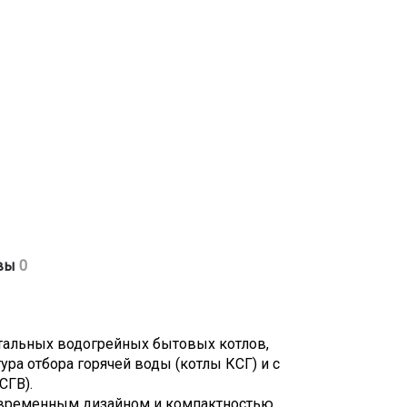
50-90 град.C
вы
0
,2 МПа
ия - G 1/2 дюйма
G 1 1/2 дюйма
тальных водогрейных бытовых котлов,
ура отбора горячей воды (котлы КСГ) и с
СГВ).
овременным дизайном и компактностью.