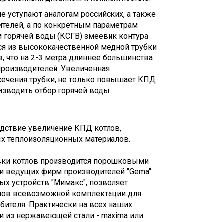
 уступают аналогам российских, а также
телей, а по конкретным параметрам
ом горячей воды (КСГВ) змеевик контура
ся из высококачественной медной трубки
, что на 2-3 метра длиннее большинства
роизводителей. Увеличенная
сечения трубки, не только повышает КПД
оизводить отбор горячей воды
едствие увеличение КПД котлов,
х теплоизоляционных материалов.
вки котлов производится порошковыми
и ведущих фирм производителей "Gema"
ых устройств "Мимакс", позволяет
лов всевозможной комплектации для
бителя. Практически на всех наших
и из нержавеющей стали - maxima или