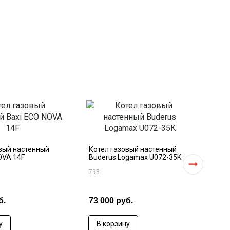
Тве
Мим
вый настенный
Котел газовый настенный
OVA 14F
Buderus Logamax U072-35K
499
798
б.
73 000 руб.
по 
у
В корзину
В