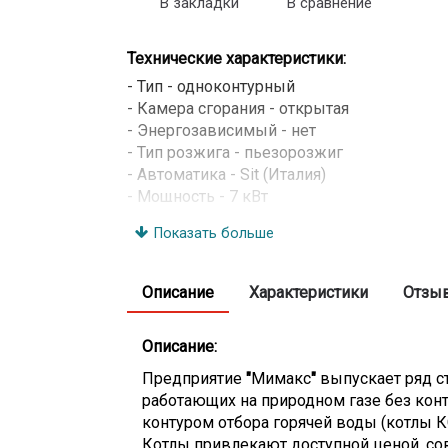
В закладки
В сравнение
Технические характеристики:
- Тип - одноконтурный
- Камера сгорания - открытая
- Энергозависимый - нет
- Тип розжига - пьезорозжиг
- Автоматика - Sit (Италия)
- Мощность - 7 кВт
- Площадь помещения - до 70 м
Показать больше
- Теплообменник - стальной
- Расход природного газа - 0,95 м3/час
- Диапазон регулирования температуры - 
Описание
Характеристики
Отзы
- КПД - 85-87%
- Рабочее давление контура отопления - 0
Описание:
- Диаметр патрубка системы газоснабжен
- Диаметр патрубка системы отопления - 
Предприятие
"
Мимакс
"
выпускает ряд с
- Габариты (ВхШхГ) - 650x300x490 мм
работающих на природном газе без конт
- Вес - 44 кг
контуром отбора горячей воды (котлы К
Котлы привлекают доступной ценой, с