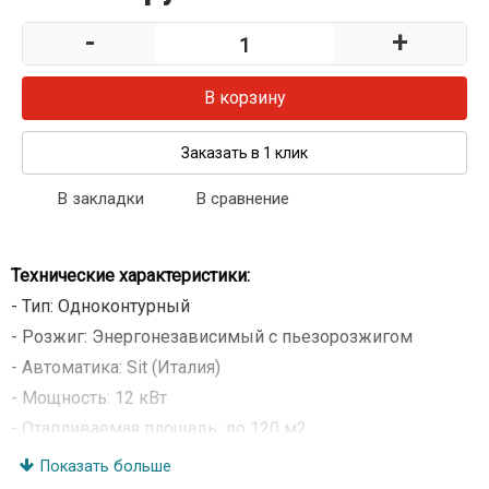
-
+
В корзину
Заказать в 1 клик
В закладки
В сравнение
Технические характеристики:
- Тип: Одноконтурный
- Розжиг: Энергонезависимый с пьезорозжигом
- Автоматика: Sit (Италия)
- Мощность: 12 кВт
- Отапливаемая площадь: до 120 м2
- Расход газа: 1,36 м3/час
Показать больше