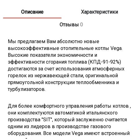
- Диапазон регулирования температуры: 60-90 град.C
- КПД 92%
Описание
Характеристики
- Рабочее давление контура отопления: 0,2 МПа
Отзывы
0
- Диаметр дымохода: 120 мм
- Диаметр патрубка системы газоснабжения: 1/2 дюйма
Мы предлагаем Вам абсолютно новые
- Диаметр патрубков системы отопления: 1 1/2 дюйма
высокоэффективные отопительные котлы Vega.
- Габариты (ШхГхВ): 235х550х810 мм
Высокие показатели экономичности и
- Вес: 51 кг
эффективности сгорания топлива (КПД-91-92%)
достигаются за счет использования атмосферных
горелок из нержавеющей стали, оригинальной
прямоугольной конструкции теплообменника и
турбулизаторов.
Для более комфортного управления работы котлов ,
они комплектуются автоматикой итальянского
производства "SIT", который заслуженно считается
одним из лидеров в производстве газового
оборудования. Все модели Vega имеют встроенный