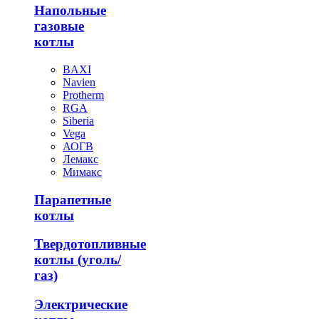
Напольные
газовые
котлы
BAXI
Navien
Protherm
RGA
Siberia
Vega
АОГВ
Лемакс
Мимакс
Парапетные
котлы
Твердотопливные
котлы (уголь/
газ)
Электрические