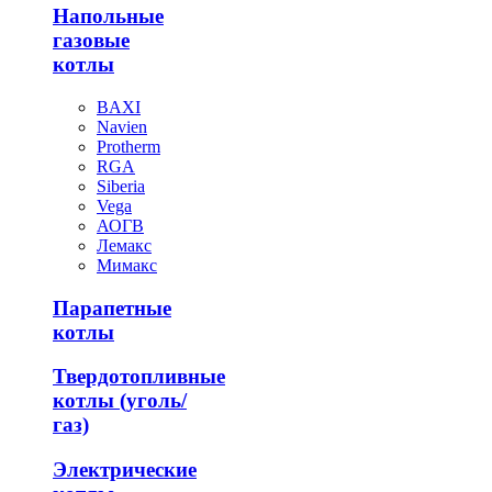
Напольные
газовые
котлы
BAXI
Navien
Protherm
RGA
Siberia
Vega
АОГВ
Лемакс
Мимакс
Парапетные
котлы
Твердотопливные
котлы (уголь/
газ)
Электрические