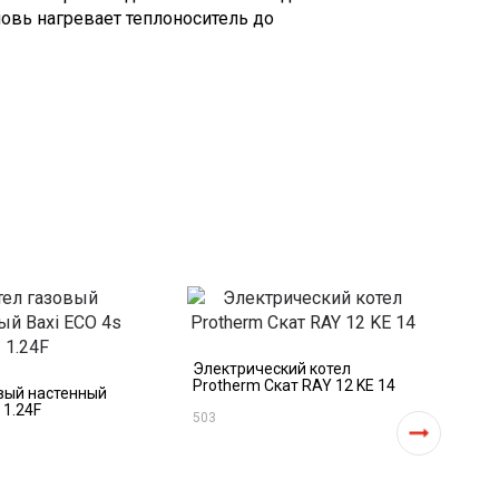
новь нагревает теплоноситель до
Электрический котел
Газ
Protherm Скат RAY 12 KE 14
Пре
вый настенный
 1.24F
503
829