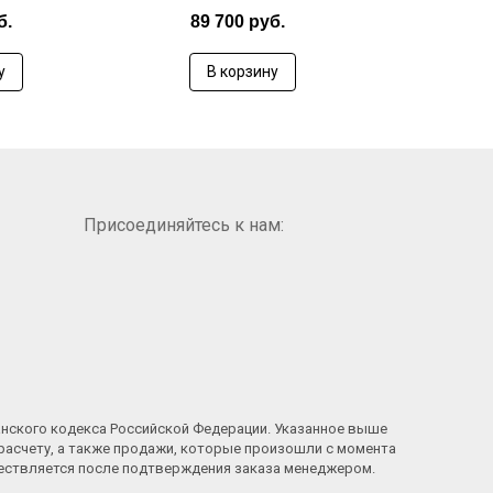
б.
89 700 руб.
33 
у
В корзину
В
Присоединяйтесь к нам:
анского кодекса Российской Федерации. Указанное выше
расчету, а также продажи, которые произошли с момента
ществляется после подтверждения заказа менеджером.