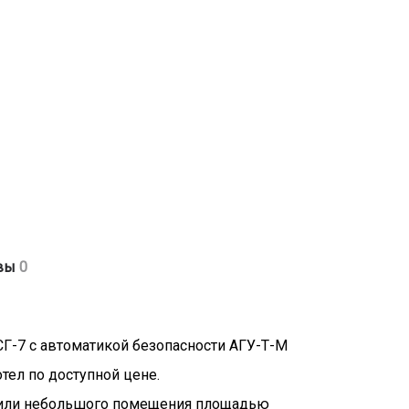
50-90 град.C
вы
0
,2 МПа
ия - G 1/2 дюйма
G 1 1/2 дюйма
Г-7 с автоматикой безопасности АГУ-Т-М
ел по доступной цене.
а или небольшого помещения площадью