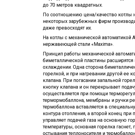
до 70 метров квадратных.
По соотношению цена/качество котлы не
некоторых зарубежных фирм производи
даже превосходят их.
На котлы с механической автоматикой 
нержавеющей стали «Maxima».
Принцип работы механической автомати
биметаллической пластины расширятся 
охлаждении. Одна сторона биметалличе
горелкой, и при нагревании другой ее 
клапана. При погасании запальной горе
кнопку клапана и он перекрывает подач
осуществляется при помощи терморегуля
термормобаллона, мембраны и ручки ре
термобаллона вставляется в специальн
контура отопления, а второй конец пр
управляет подачей газа на основную го
температуры, основная горелка гаснет, 
остывания теплоносителя и термобаллон