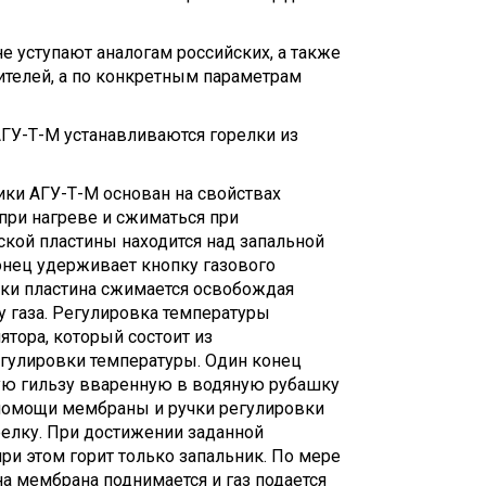
 уступают аналогам российских, а также
телей, а по конкретным параметрам
АГУ-Т-М устанавливаются горелки из
ки АГУ-Т-М основан на свойствах
при нагреве и сжиматься при
ской пластины находится над запальной
конец удерживает кнопку газового
лки пластина сжимается освобождая
у газа. Регулировка температуры
тора, который состоит из
гулировки температуры. Один конец
ую гильзу вваренную в водяную рубашку
и помощи мембраны и ручки регулировки
релку. При достижении заданной
при этом горит только запальник. По мере
а мембрана поднимается и газ подается