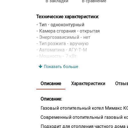
В закладки
В сравнение
Технические характеристики:
- Тип - одноконтурный
- Камера сгорания - открытая
- Энергозависимый - нет
- Тип розжига - вручную
- Автоматика - АГУ-Т-М
- Мощность - 7 кВт
- Площадь помещения - до 70 м
Показать больше
- Теплообменник - стальной
- Расход природного газа - 0,95 м3/час
- Диапазон регулирования температуры - 
Описание
Характеристики
Отзы
- КПД - 85-87%
- Рабочее давление контура отопления - 0
Описание:
- Диаметр патрубка системы газоснабжен
- Диаметр патрубка системы отопления - 
Газовый отопительный котел Мимакс КС
- Габариты (ВхШхГ) - 650x300x490 мм
Современный отопительный газовый кот
- Вес - 44 кг
Подходит для отопления частного дом