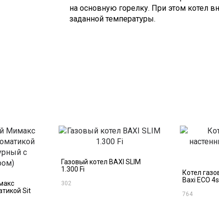
на основную горелку. При этом котел в
заданной температуры.
Газовый котел BAXI SLIM
1.300 Fi
Котел газо
Baxi ECO 4s
макс
302
атикой Sit
764