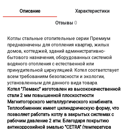
- Расход природного газа - 1,5 м3/час (средний)
- Диапазон регулирования температуры - 50-90 град.C
Описание
Характеристики
- КПД - 90%
- Рабочее давление контура отопления - 0,2 МПа
Отзывы
0
- Диаметр патрубка системы газоснабжения - G 1/2
дюйма
Котлы стальные отопительные серии Премиум
- Диаметр патрубка системы отопления - G 2 дюйма
предназначены для отопления квартир, жилых
- Диаметр дымохода - 130 мм
домов, коттеджей, зданий административно-
- Габариты (ВхШхГ) - 961x470x556 мм
бытового назначения, оборудованных системой
- Вес - 80 кг
водяного отопления с естественной или
принудительной циркуляцией. Котел соответствует
всем требованиям безопасности и экологии,
установленным для данного вида товара.
Котел "Лемакс" изготовлен из высококачественной
стали 2 мм повышенной плоскостности
Магнитогорского металлургического комбината.
Теплообменник имеет цилиндрическую форму, что
позволяет работать котлу в закрытых системах с
рабочим давление 2 атм. Благодаря покрытию
антикоррозийной эмалью "CETRA" (температура