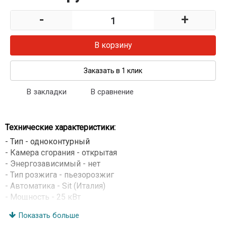
-
+
В корзину
Заказать в 1 клик
В закладки
В сравнение
Технические характеристики:
- Тип - одноконтурный
- Камера сгорания - открытая
- Энергозависимый - нет
- Тип розжига - пьезорозжиг
- Автоматика - Sit (Италия)
- Мощность - 25 кВт
- Площадь помещения - до 250 м
Показать больше
- Теплообменник - стальной