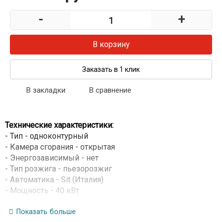
-
+
В корзину
Заказать в 1 клик
В закладки
В сравнение
Технические характеристики:
- Тип - одноконтурный
- Камера сгорания - открытая
- Энергозависимый - нет
- Тип розжига - пьезорозжиг
- Автоматика - Sit (Италия)
- Мощность - 40 кВт
- Площадь помещения - до 400 м
- Теплообменник - стальной
Показать больше