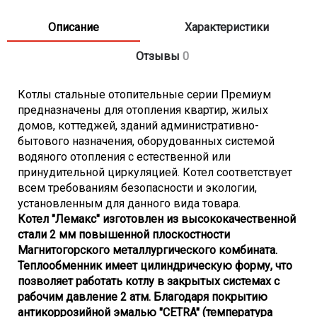
- Расход природного газа - 2,25 м3/час (средний)
- Диапазон регулирования температуры - 50-90 град.C
Описание
Характеристики
- КПД - 90%
- Рабочее давление контура отопления - 0,2 МПа
Отзывы
0
- Диаметр патрубка системы газоснабжения - G 3/4
дюйма
Котлы стальные отопительные серии Премиум
- Диаметр патрубка системы отопления - G 2 дюйма
предназначены для отопления квартир, жилых
- Диаметр дымохода - 140 мм
домов, коттеджей, зданий административно-
- Габариты (ВхШхГ) - 1016x532x608 мм
бытового назначения, оборудованных системой
- Вес - 100 кг
водяного отопления с естественной или
принудительной циркуляцией. Котел соответствует
всем требованиям безопасности и экологии,
установленным для данного вида товара.
Котел "Лемакс" изготовлен из высококачественной
стали 2 мм повышенной плоскостности
Магнитогорского металлургического комбината.
Теплообменник имеет цилиндрическую форму, что
позволяет работать котлу в закрытых системах с
рабочим давление 2 атм. Благодаря покрытию
антикоррозийной эмалью "CETRA" (температура