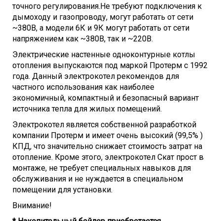
Потребление, кВт
12
точного регулирования.Не требуют подключения к
дымоходу и газопроводу, могут работать от сети
Класс защиты
IPX4D
~380В, а модели 6К и 9К могут работать от сети
Рекомендуемое сечение провода, 380В, мм2
2,5
напряжением как ~380В, так и ~220В.
Размеры
Электрические настенные одноконтурные котлы
отопления выпускаются под маркой Протерм с 1992
Контур отопления, дюйм
3/4
года. Данный электрокотел рекомендов для
Высота, мм
740
частного использования как наиболее
Глубина, мм
310
экономичный, компактный и безопасный вариант
Ширина, мм
410
источника тепла для жилых помещений.
Вес, кг
33,1
Электрокотел является собственной разработкой
компании Протерм и имеет очень высокий (99,5% )
КПД, что значительно снижает стоимость затрат на
отопление. Кроме этого, электрокотел Скат прост в
монтаже, не требует специальных навыков для
обслуживания и не нуждается в специальном
помещении для установки.
Внимание!