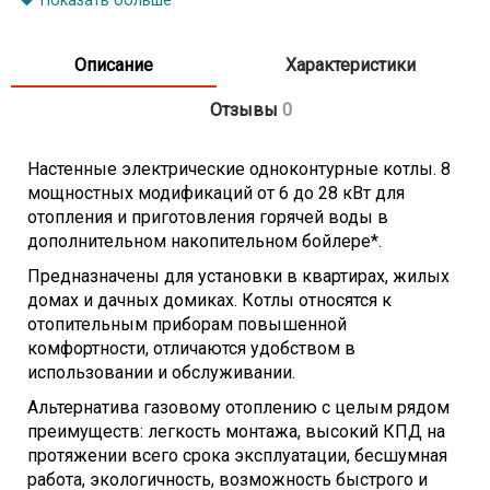
Показать больше
Номинальный ток, ~360В/А
20
Максимальная сила тока ~360В/А
19
Описание
Характеристики
КПД, %
99,5
Рабочее давление, Атм
0,8- 3,0
Отзывы
0
Расширительный бак, л
7
Светодиодная индикация
Да
Настенные электрические одноконтурные котлы. 8
Жидкокристаллический дисплей
Да
мощностных модификаций от 6 до 28 кВт для
Индикация температуры
Да
отопления и приготовления горячей воды в
Индикация неисправностей
Да
дополнительном накопительном бойлере*.
Режимы отопления
Предназначены для установки в квартирах, жилых
Масксимальная рабочая температура
85 C
домах и дачных домиках. Котлы относятся к
Система контроля
отопительным приборам повышенной
Предохранительный клапан
Да
комфортности, отличаются удобством в
Тепловой предохранитель
Да
использовании и обслуживании.
Защита от замерзания
Да
Альтернатива газовому отоплению с целым рядом
Защита насоса от заклинивания
Да
преимуществ: легкость монтажа, высокий КПД на
Электрическое подключение
протяжении всего срока эксплуатации, бесшумная
Напряжение / Частота, В/Гц
230,400/5
работа, экологичность, возможность быстрого и