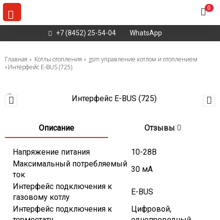
0
+7 (8452) 25-54-04
WhatsApp
Главная
Котлы отопления
gsm управление котлом и отоплением
Интерфейс E-BUS (725)
Описание
Отзывы
0
Напряжение питания
10-28В
Максимальный потребляемый
30 мА
ток
Интерфейс подключения к
E-BUS
газовому котлу
Интерфейс подключения к
Цифровой,
термостату
однопроводный