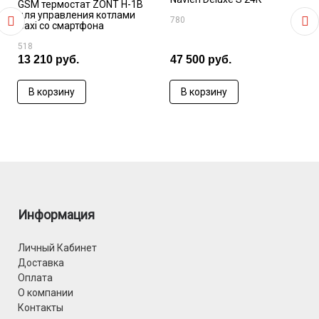
GSM термостат ZONT H-1B
- ГВС - G 1/2 дюйма
для управления котлами
780
Baxi со смартфона
- Газ - G 3/4 дюйма
518
- Габариты (ВхШхГ) - 665х400х255 мм
13 210 руб.
47 500 руб.
- Вес - 28 кг
В корзину
В корзину
Информация
Личный Кабинет
Доставка
Оплата
О компании
Контакты