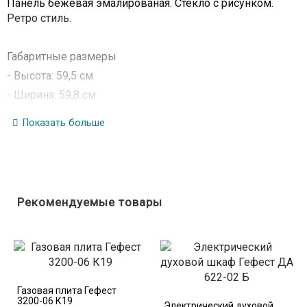
Панель бежевая эмалированая. Стекло с рисунком.
Ретро стиль.
Габаритные размеры
- Высота: 59,5 см
- Ширина: 59,8 см
- Глубина: 56,5 см
Показать больше
Размеры монтажного проема
- Высота: 58 см
- Ширина: 56 см
- Глубина: 55 см
Рекомендуемые товары
Характеристики
- Номинальное напряжение: 220-230 В
- Номинальная потребляемая мощность: 3,02-3,3 кВт
- Род тока: переменный
- Масса нетто: не болеее 33,7 кг
Газовая плита Гефест
3200-06 К19
- Класс электробезопасности: 1
Электрический духовой