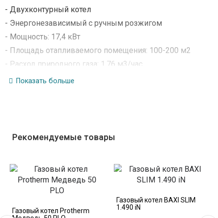
- Двухконтурный котел
- Энергонезависимый с ручным розжигом
- Мощность: 17,4 кВт
- Площадь отапливаемого помещения: 100-200 м2
- Расход природного газа: 1,76 м3/час
- Расход сжиженного газа: 1,21 м3/час
Показать больше
- КПД: 90 %
- Диапазон регулирования температуры: 60 - 90 град.C
- Рабочее давление контура отопления: 0,2 - 1,9 бар
- Диаметр дымохода: 125 мм
Рекомендуемые товары
- Габариты (ВхШхГ): 865хДу-410 мм
- Вес: 49 кг
Газовый котел BAXI SLIM
1.490 iN
Газовый котел Protherm