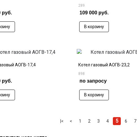
289
 руб.
109 000 руб.
рзину
В корзину
газовый АОГВ-17,4
Котел газовый АОГВ-23,2
898
 руб.
по запросу
рзину
В корзину
5
|<
<
1
2
3
4
6
7