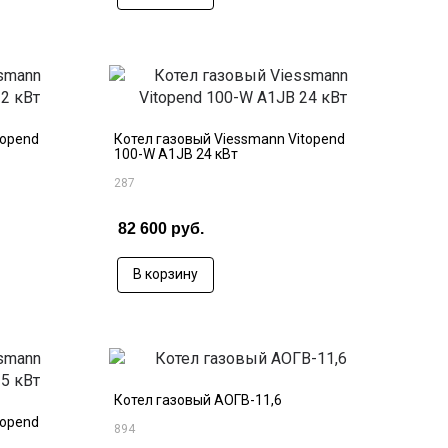
topend
Котел газовый Viessmann Vitopend
100-W A1JB 24 кВт
287
82 600 руб.
В корзину
Котел газовый АОГВ-11,6
topend
894