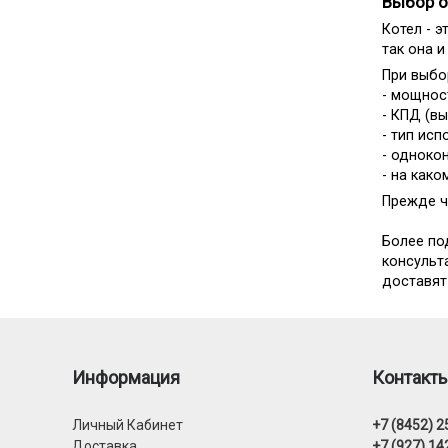
Выбор о
Котел - э
так она и
При выбо
- мощнос
- КПД (в
- тип исп
- одноко
- на како
Прежде ч
Более по
консульт
доставят
Информация
Контакт
Личный Кабинет
+7 (8452) 2
Доставка
+7 (927) 14