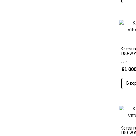
Котел г
100-W 
292
91 000
В ко
Котел г
100-W 