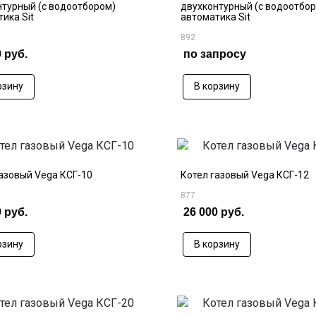
нтурный (с водоотбором)
двухконтурный (с водоотбо
ика Sit
автоматика Sit
892
 руб.
по запросу
рзину
В корзину
азовый Vega КСГ-10
Котел газовый Vega КСГ-12
877
 руб.
26 000 руб.
рзину
В корзину