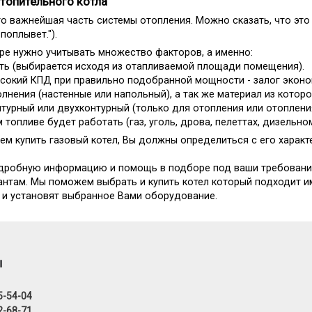
топительного котла
то важнейшая часть системы отопления. Можно сказать, что это 
 поплывет.").
ре нужно учитывать множество факторов, а именно:
ть (выбирается исходя из отапливаемой площади помещения).
ысокий КПД при правильно подобранной мощности - залог эконо
олнения (настенные или напольный), а так же материал из которо
нтурный или двухконтурный (только для отопления или отоплени
м топливе будет работать (газ, уголь, дрова, пелеттах, дизельно
ем купить газовый котел, Вы должны определиться с его характ
дробную информацию и помощь в подборе под ваши требовани
антам. Мы поможем выбрать и купить котел который подходит и
 и установят выбранное Вами оборудование.
ы
5-54-04
2-68-71