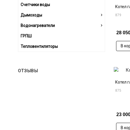
Счетчики воды
Котел г
›
Дымоходы
879
›
Водонагреватели
28 050
ГРПШ
В ко
Тепловентиляторы
ОТЗЫВЫ
Котел г
875
23 000
В ко