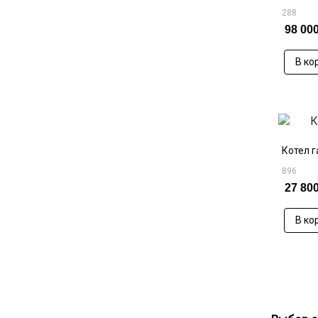
288
98 000
В ко
Котел 
896
27 800
В ко