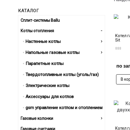
КАТАЛОГ
Сплит-системы Ballu
-
Котлы отопления
Котел г
›
Sit
Настенные котлы
888
›
Напольные газовые котлы
Парапетные котлы
по за
Твердотопливные котлы (уголь/газ)
В ко
Электрические котлы
Аксессуары для котлов
gsm управление котлом и отоплением
›
Газовые колонки
Котел г
Газовые счетчики