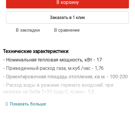
В корзину
Заказать в 1 клик
В закладки
В сравнение
Технические характеристики:
- Номинальная тепловая мощность, кВт - 17
- Приведенный расход газа, м.куб./час - 1,76
- Ориентировочная площадь отопления, кв.м. - 100-200
- Расход воды в режиме горячего воодснаб. при
нагреве на Delta T=35 град C, л/мин - 5,5
- КПД по отходящим газам,% - 90
Показать больше
- Предел настройки температуры воды, град.C - 90
- Присоединительная резьба по газу, мм - 20
- Присоединительная резьба по воде, мм - 50
- Диаметр газоотводящего патрубка, мм - 125