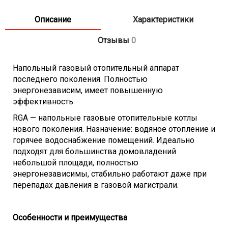
- Площадь помещения - до 125 м
- Теплообменник - стальной
Описание
Характеристики
- Расход природного газа - 1,18 м3/час
Отзывы
0
- КПД - 90%
- Диаметр патрубка системы газоснабжения - G 1/2
Напольный газовый отопительный аппарат
дюйма
последнего поколения.
Полностью
- Диаметр патрубка системы отопления - G 1 1/2 дюйма
энергонезависим, имеет повышенную
- Габариты (ВхШхГ) - 865x380x440 мм
эффективность
- Вес - 44 кг
RGA — напольные газовые отопительные котлы
нового поколения. Назначение: водяное отопление и
горячее водоснабжение помещений. Идеально
подходят для большинства домовладений
небольшой площади, полностью
энергонезависимы, стабильно работают даже при
перепадах давления в газовой магистрали.
Особенности и преимущества