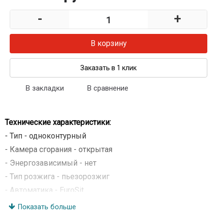
-
+
В корзину
Заказать в 1 клик
В закладки
В сравнение
Технические характеристики:
- Тип - одноконтурный
- Камера сгорания - открытая
- Энергозависимый - нет
- Тип розжига - пьезорозжиг
- Автоматика - EuroSit
- Мощность - 11,6 кВт
Показать больше