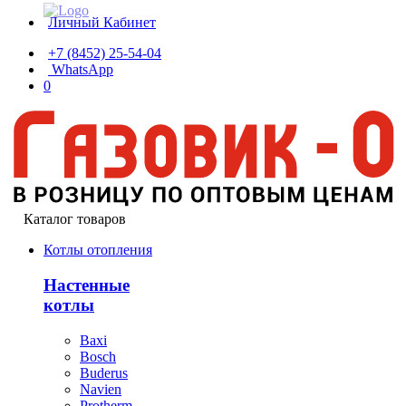
Личный Кабинет
+7 (8452) 25-54-04
WhatsApp
0
Каталог товаров
Котлы отопления
Настенные
котлы
Baxi
Bosch
Buderus
Navien
Protherm