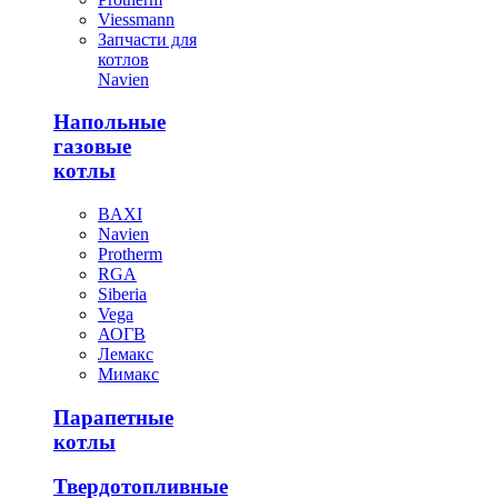
Viessmann
Запчасти для
котлов
Navien
Напольные
газовые
котлы
BAXI
Navien
Protherm
RGA
Siberia
Vega
АОГВ
Лемакс
Мимакс
Парапетные
котлы
Твердотопливные