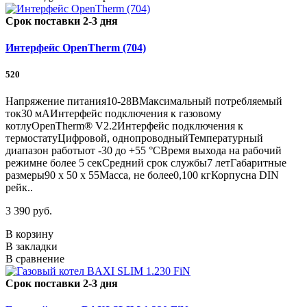
Срок поставки 2-3 дня
Интерфейс OpenTherm (704)
520
Напряжение питания10-28ВМаксимальный потребляемый
ток30 мАИнтерфейс подключения к газовому
котлуOpenTherm® V2.2Интерфейс подключения к
термостатуЦифровой, однопроводныйТемпературный
диапазон работыот -30 до +55 °СВремя выхода на рабочий
режимне более 5 секСредний срок службы7 летГабаритные
размеры90 х 50 х 55Масса, не более0,100 кгКорпусна DIN
рейк..
3 390 руб.
В корзину
В закладки
В сравнение
Срок поставки 2-3 дня