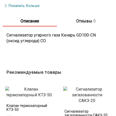
звуковая
Показать больше
Время отклика на наличие
300 с
измеряемого газа, не более
Питание от сетевого адаптера
220 В
Описание
Отзывы
0
Потребляемая мощность, не более
3 Вт
Сигнализатор угарного газа Кенарь GD100-CN
(оксид углерода) CO
Рекомендуемые товары
Клапан термозапорный
КТЗ-50
Сигнализатор
загазованности САКЗ-20