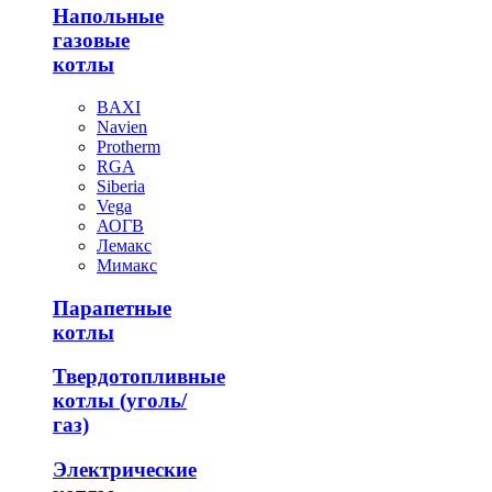
Напольные
газовые
котлы
BAXI
Navien
Protherm
RGA
Siberia
Vega
АОГВ
Лемакс
Мимакс
Парапетные
котлы
Твердотопливные
котлы (уголь/
газ)
Электрические