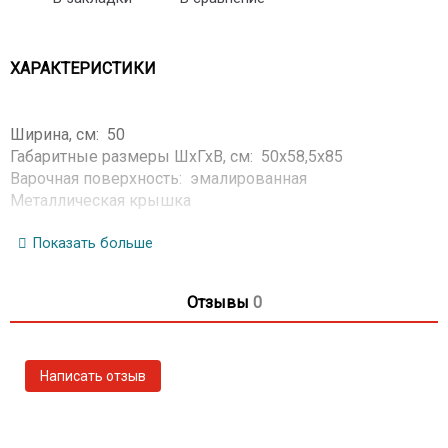
ХАРАКТЕРИСТИКИ
Ширина, см: 50
Габаритные размеры ШхГхВ, см: 50x58,5x85
Варочная поверхность: эмалированная
Металлическая крышка
Решетки горелок стола: чугунные
Электророзжиг горелок стола: кнопка розжига на
Показать больше
панели
Электророзжиг духовки: кнопка розжига на панели
Отзывы
0
Газ-контроль духовки
Гриль-горелка
Терморегулятор (термостат)
Полезный объем духовки, л: 52
Подсветка духовки: одинарная
Направляющие духовки: съемные проволочные
Ящик для посуды и принадлежностей: выдвижной