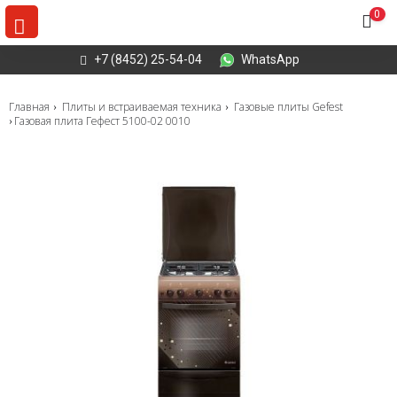
0
+7 (8452) 25-54-04
WhatsApp
Главная
Плиты и встраиваемая техника
Газовые плиты Gefest
Газовая плита Гефест 5100-02 0010