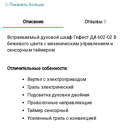
Таймер: сенсорный
Показать больше
Управление духовкой: механическое
Терморегулятор (термостат): есть
Описание
Отзывы
0
Гриль: электрический
Ускоренный нагрев с конвекцией: нет
Встраиваемый духовой шкаф Гефест ДА 602-02 В
Усиленный гриль с конвекцией: есть
бежевого цвета с механическим управлением и
сенсорным таймером.
Вертел с электроприводом: есть
Шашлычница: нет
Подсветка духовки: двойная
Отличительные собенности:
Направляющие духовки: съемные проволочные
Вертел с электроприводом
Телескопические полки: нет
Гриль электрический
Автоматические программы приготовления: нет
Подсветка духовки двойная
Блокировка: нет
Проволочные направляющие
Масса нетто, кг: 33.7
Таймер сенсорный
Габаритные размеры ШхГхВ, мм: 598х565х595
Усиленный гриль с конвекцией
Размеры монтажного проема, ШхГхВ, мм: 550x540x570