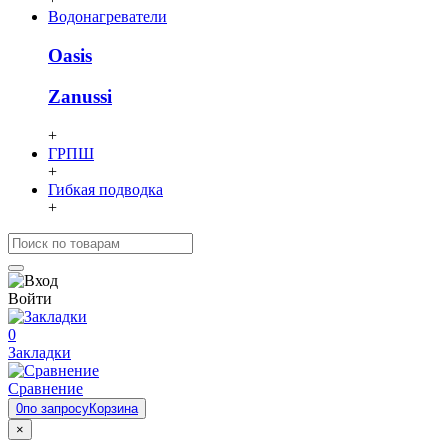
Водонагреватели
Oasis
Zanussi
+
ГРПШ
+
Гибкая подводка
+
Войти
0
Закладки
Сравнение
0
по запросу
Корзина
×