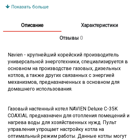
- Теплообменник основной - нерж. сталь
Показать больше
- Теплообменник ГВС - нерж. сталь
- Проток горячей воды при DeltaT=25 град.C - 20 л/мин
Описание
Характеристики
- Температура нагрева воды в ГВС - 30-60 град.C
Отзывы
0
- Расход природного газа -
1,27-3,77
м3/час
- Расход сжиженного газа -
1,06-3,14
кг/час
Navien - крупнейший корейский производитель
- КПД - 91,2 %
универсальной энерготехники, специализируется в
- Эл.напряжение - 220 В/50Гц
основном на производстве газовых, дизельных
- Диаметр дымохода - 60/100 (80/80) мм
котлов, а также других связанных с энергией
механизмов, предназначенных в основном для
- Присоединительные размеры:
домашнего использования.
- ОВ - G 3/4 дюйма
- ГВС - G 1/2 дюйма
Газовый настенный котел NAVIEN Deluxe C-35K
- Газ - G 3/4 дюйма
COAXIAL предназначен для отопления помещений и
- Габариты (ВхШхГ) - 665х400х255 мм
нагрева воды для хозяйственных нужд. Пульт
- Вес - 28 кг
управления упрощает настройку котла на
оптимальный режим работы. Данные котлы могут