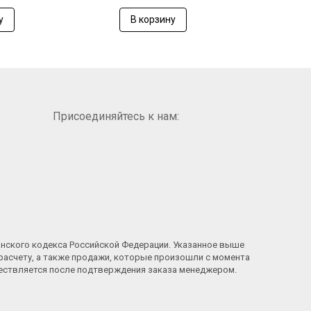
у
В корзину
В
Присоединяйтесь к нам:
анского кодекса Российской Федерации. Указанное выше
расчету, а также продажи, которые произошли с момента
ществляется после подтверждения заказа менеджером.