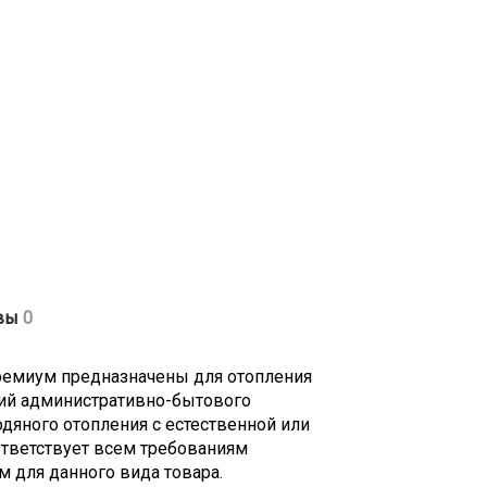
редний)
50-90 град.C
вы
0
,2 МПа
ремиум предназначены для отопления
ия - G 3/4 дюйма
ний административно-бытового
G 2 дюйма
дяного отопления с естественной или
ответствует всем требованиям
м для данного вида товара.