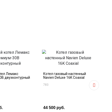
Газ
1.30
тел Лемакс
Котел газовый настенный
0В двухконтурный
Navien Deluxe 16K Coaxial
302
783
б.
44 500 руб.
127