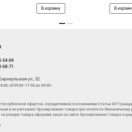
В корзину
В корзин
ы
5-54-04
2-68-71
 Барнаульская ул., 32.
8:00; сб 09:00–17:00; вс 09:00–
яется публичной офертой, определяемой положениями Статьи 437 Гражд
ным и не учитывает бронирование товара при оплате по безналичному 
у на резерв товара оформив заказ на сайте. Бронирование товара осу
и