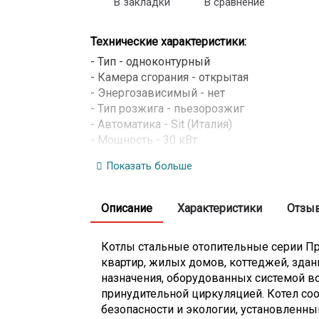
В закладки
В сравнение
Технические характеристики:
- Тип - одноконтурный
- Камера сгорания - открытая
- Энергозависимый - нет
- Тип розжига - пьезорозжиг
- Автоматика - Sit (Италия)
- Мощность - 30 кВт
- Площадь помещения - до 300 м
Показать больше
- Теплообменник - стальной
- Расход природного газа - 1,75 м3/час (с
- Диапазон регулирования температуры - 
Описание
Характеристики
Отзы
- КПД - 90%
- Рабочее давление контура отопления - 0
Котлы стальные отопительные серии П
- Диаметр патрубка системы газоснабжен
квартир, жилых домов, коттеджей, зда
- Диаметр патрубка системы отопления - 
назначения, оборудованных системой во
- Диаметр дымохода - 130 мм
принудительной циркуляцией. Котел со
- Габариты (ВхШхГ) - 961x470x556 мм
безопасности и экологии, установленны
- Вес - 83 кг