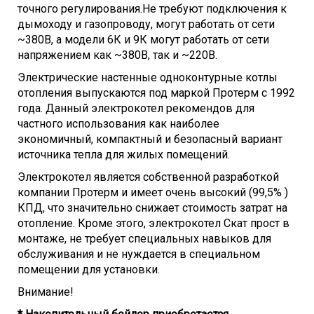
Потребление, кВт
21
точного регулирования.Не требуют подключения к
дымоходу и газопроводу, могут работать от сети
Класс защиты
IPX4D
~380В, а модели 6К и 9К могут работать от сети
Рекомендуемое сечение провода, 380В, мм2
4
напряжением как ~380В, так и ~220В.
Размеры
Электрические настенные одноконтурные котлы
отопления выпускаются под маркой Протерм с 1992
Контур отопления, дюйм
3/4
года. Данный электрокотел рекомендов для
Высота, мм
740
частного использования как наиболее
Глубина, мм
310
экономичный, компактный и безопасный вариант
Ширина, мм
410
источника тепла для жилых помещений.
Вес, кг
34,6
Электрокотел является собственной разработкой
компании Протерм и имеет очень высокий (99,5% )
КПД, что значительно снижает стоимость затрат на
отопление. Кроме этого, электрокотел Скат прост в
монтаже, не требует специальных навыков для
обслуживания и не нуждается в специальном
помещении для установки.
Внимание!