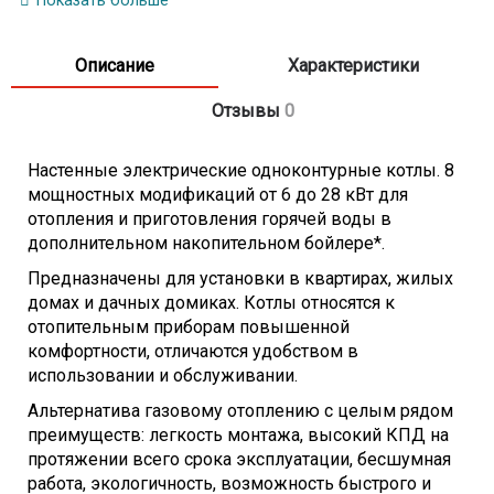
Показать больше
Номинальный ток, ~360В/А
40
Максимальная сила тока ~360В/А
32
Описание
Характеристики
КПД, %
99,5
Рабочее давление, Атм
0,8- 3,0
Отзывы
0
Расширительный бак, л
7
Светодиодная индикация
Да
Настенные электрические одноконтурные котлы. 8
Жидкокристаллический дисплей
Да
мощностных модификаций от 6 до 28 кВт для
Индикация температуры
Да
отопления и приготовления горячей воды в
Индикация неисправностей
Да
дополнительном накопительном бойлере*.
Режимы отопления
Предназначены для установки в квартирах, жилых
Масксимальная рабочая температура
85 C
домах и дачных домиках. Котлы относятся к
Система контроля
отопительным приборам повышенной
Предохранительный клапан
Да
комфортности, отличаются удобством в
Тепловой предохранитель
Да
использовании и обслуживании.
Защита от замерзания
Да
Альтернатива газовому отоплению с целым рядом
Защита насоса от заклинивания
Да
преимуществ: легкость монтажа, высокий КПД на
Электрическое подключение
протяжении всего срока эксплуатации, бесшумная
Напряжение / Частота, В/Гц
230,400/5
работа, экологичность, возможность быстрого и