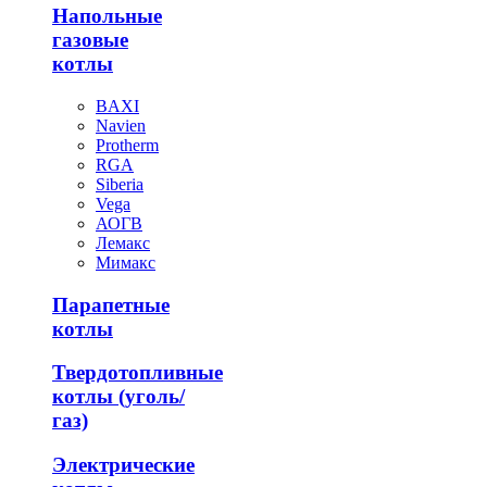
Напольные
газовые
котлы
BAXI
Navien
Protherm
RGA
Siberia
Vega
АОГВ
Лемакс
Мимакс
Парапетные
котлы
Твердотопливные
котлы (уголь/
газ)
Электрические