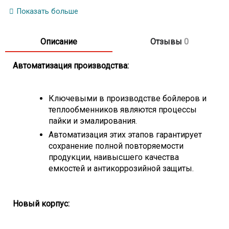
Модель анода**
AMW.660
Показать больше
Длина (мм)
1365
Описание
Отзывы
0
* При параметрах: 80/15/45°C (температура
теплоносителя / температура воды на входе /
Автоматизация производства:
температура потребляемой воды), проток теплоносителя
через теплообменник 2,5 м3/ч.
**В соответствии с регламентом Комиссии (ЕС)
Ключевыми в производстве бойлеров и
812/2013, 814/2013
теплообменников являются процессы
пайки и эмалирования.
Автоматизация этих этапов гарантирует
сохранение полной повторяемости
продукции, наивысшего качества
емкостей и антикоррозийной защиты.
Новый корпус: