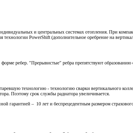
индивидуальных и центральных системах отопления. При компа
я технологии PowerShift
(дополнительное оребрение на вертика
й форме ребер. "Прерывистые" ребра препятствуют образованию 
аревшую технологию - технологию сварки вертикального коллек
атора. Поэтому срок службы радиатора увеличивается.
ой гарантией – 10 лет и беспрецедентным размером страхового 