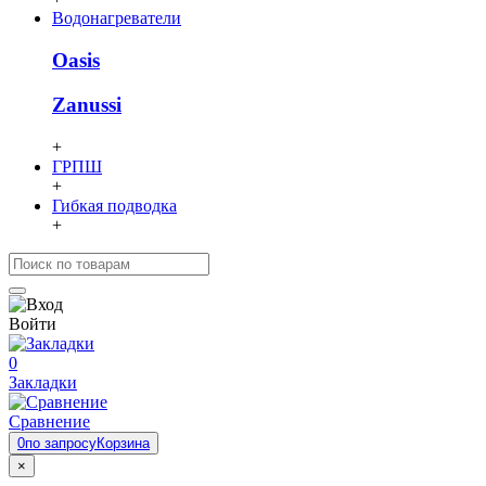
Водонагреватели
Oasis
Zanussi
+
ГРПШ
+
Гибкая подводка
+
Войти
0
Закладки
Сравнение
0
по запросу
Корзина
×