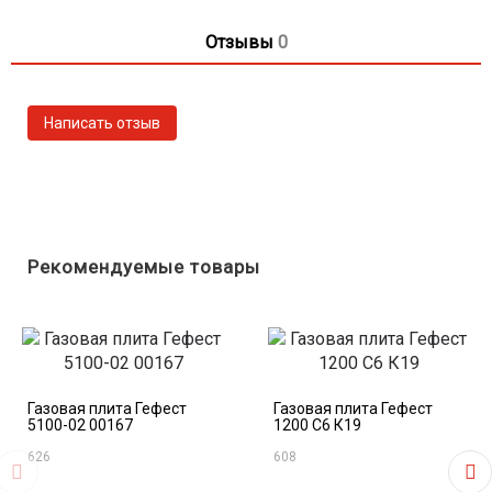
панели
Таймер: механический
Отзывы
0
Электророзжиг духовки: кнопка розжига на панели
Газ-контроль духовки
Гриль-горелка
Вертел с электроприводом
Терморегулятор (термостат)
Полезный объем духовки, л: 52
Подсветка духовки: двойная
Направляющие духовки: съемные проволочные
Ящик для посуды и принадлежностей: выдвижной
Рекомендуемые товары
ящик
Ножки регулировочные
Цвет черный (ретро)
Газовая плита Гефест
Газовая плита Гефест
5100-02 00167
1200 С6 К19
626
608