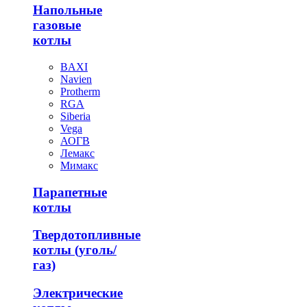
Напольные
газовые
котлы
BAXI
Navien
Protherm
RGA
Siberia
Vega
АОГВ
Лемакс
Мимакс
Парапетные
котлы
Твердотопливные
котлы (уголь/
газ)
Электрические