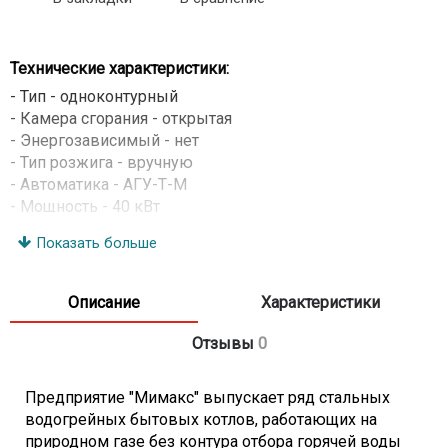
Технические характеристики:
- Тип - одноконтурный
- Камера сгорания - открытая
- Энергозависимый - нет
- Тип розжига - вручную
- Автоматика - АГУ-Т-М
- Мощность - 40 кВт
- Площадь помещения - до 400 м
Показать больше
- Теплообменник - стальной
- Расход природного газа - 4,77 м3/час
- Диапазон регулирования температуры - 50-90 град.C
Описание
Характеристики
- КПД - 85-87%
- Рабочее давление контура отопления - 0,2 МПа
Отзывы
0
- Диаметр патрубка системы газоснабжения - G 3/4
дюйма
Предприятие "Мимакс" выпускает ряд стальных
- Диаметр патрубка системы отопления - G 2 дюйма
водогрейных бытовых котлов, работающих на
- Габариты (ВхШхГ) - 1130x490x490 мм
природном газе без контура отбора горячей воды