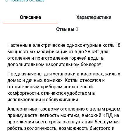
Показать больше
Номинальный ток, ~360В/А
16
Максимальная сила тока ~230В/А
39
Описание
Характеристики
Максимальная сила тока ~360В/А
14
КПД, %
99,5
Отзывы
0
Рабочее давление, Атм
0,8- 3,0
Расширительный бак, л
7
Настенные электрические одноконтурные котлы. 8
Светодиодная индикация
Да
мощностных модификаций от 6 до 28 кВт для
Жидкокристаллический дисплей
Да
отопления и приготовления горячей воды в
Индикация температуры
Да
дополнительном накопительном бойлере*.
Индикация неисправностей
Да
Предназначены для установки в квартирах, жилых
Режимы отопления
домах и дачных домиках. Котлы относятся к
Масксимальная рабочая температура
85 C
отопительным приборам повышенной
Система контроля
комфортности, отличаются удобством в
Предохранительный клапан
Да
использовании и обслуживании.
Тепловой предохранитель
Да
Альтернатива газовому отоплению с целым рядом
Защита от замерзания
Да
преимуществ: легкость монтажа, высокий КПД на
Защита насоса от заклинивания
Да
протяжении всего срока эксплуатации, бесшумная
Электрическое подключение
работа, экологичность, возможность быстрого и