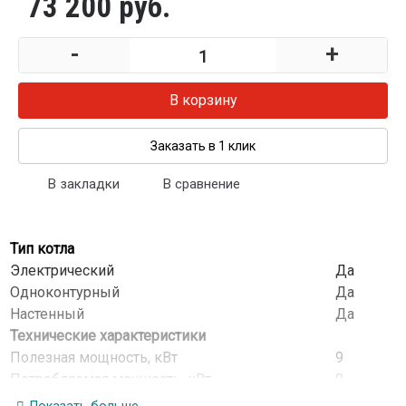
73 200 руб.
-
+
В корзину
Заказать в 1 клик
В закладки
В сравнение
Тип котла
Электрический
Да
Одноконтурный
Да
Настенный
Да
Технические характеристики
Полезная мощность, кВт
9
Потребляемая мощность, кВт
9
Номинальный ток, ~230В/А
50