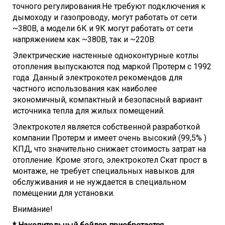
Напряжение / Частота, В/Гц
230,400/5
точного регулирования.Не требуют подключения к
Потребление, кВт
9
дымоходу и газопроводу, могут работать от сети
Класс защиты
~380В, а модели 6К и 9К могут работать от сети
IPX4D
напряжением как ~380В, так и ~220В.
Рекомендуемое сечение провода, 220В
, мм2
10
Электрические настенные одноконтурные котлы
Рекомендуемое сечение провода, 380В, мм2
1,5
отопления выпускаются под маркой Протерм с 1992
года. Данный электрокотел рекомендов для
Размеры
частного использования как наиболее
Контур отопления, дюйм
3/4
экономичный, компактный и безопасный вариант
Высота, мм
740
источника тепла для жилых помещений.
Глубина, мм
310
Электрокотел является собственной разработкой
Ширина, мм
410
компании Протерм и имеет очень высокий (99,5% )
Вес, кг
32,9
КПД, что значительно снижает стоимость затрат на
отопление. Кроме этого, электрокотел Скат прост в
монтаже, не требует специальных навыков для
обслуживания и не нуждается в специальном
помещении для установки.
Внимание!