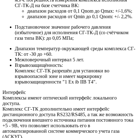
СГ-ТК-Д на базе счетчика ВК:
диапазон расходов от 0,1 Qnom до Qmax: +/-1,6%;
диапазон расходов от Qmin до 0,1 Qnom: +/- 2,2%.
Подстановочное значение рабочего давления
(избыточное) для исполнения СГ-ТК-Д (со счётчиком
газа типа ВК): до 0,05 МПа;
Диапазон температур окружающей среды комплекса СГ-
ТК: от -30 до +60.
Межповерочный интервал 5 лет.
Взрывозащищённость:
Комплекс СГ-ТК разрешён для установки во
взрывоопасной зоне и имеет маркировку
взрывозащищенности "1 Ex ib IIB T4".
Интерфейс
Комплексы имеют оптический интерфейс локального
доступа.
Комплекс СГ-ТК дополнительно имеет интерфейс
дистанционного доступа RS232/RS485, а так же возможность
подключения внешнего источника питания постоянного тока
+5 - 9В, что позволяет использовать его в
автоматизированной системе коммерческого учета газа
(АСКУГ).