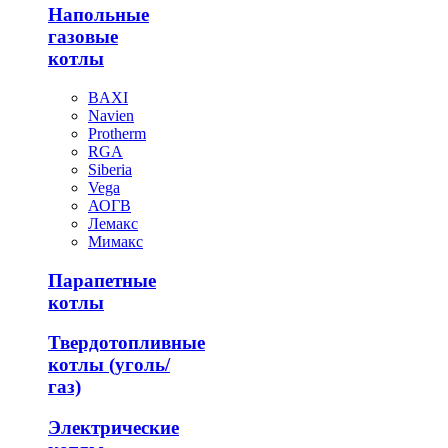
Напольные
газовые
котлы
BAXI
Navien
Protherm
RGA
Siberia
Vega
АОГВ
Лемакс
Мимакс
Парапетные
котлы
Твердотопливные
котлы (уголь/
газ)
Электрические