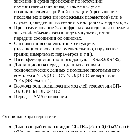
значений в архив происходит по истечении
измерительного периода, а также в случае
возникновения аварийной ситуации (превышение
предельных значений измеряемых параметров) или в
случае проведения изменений в настройках корректора.
Программирование 2-х цифровых выходов для передачи
значений объемов газа в виде импульсов, и/или
передачи сообщений об ошибках.
Сигнализация о внештатных ситуациях
(несанкционированное вмешательство, нарушение
границ измеряемых параметров и т.п.).
Интерфейс дистанционного доступа - RS232/RS485;
Дистанционная передача данных архива и
технологических данных с помощью программного
комплекса "СОДЭК ТС", "СОДЭК Стандарт" или
"СОДЭК Экстра";
Возможность подключения модулей телеметрии БП-
ЭК-03/Т, БПЭК-04/ТС;
Передача SMS сообщений.
Основные характеристики:
Диапазон рабочих расходов СГ-ТК-Д-6: от 0,06 м3/ч до 6
м3/ч. погрешность измерения комплекса исполнения