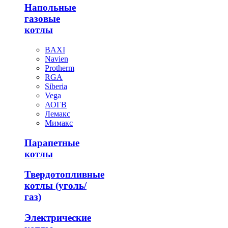
Напольные
газовые
котлы
BAXI
Navien
Protherm
RGA
Siberia
Vega
АОГВ
Лемакс
Мимакс
Парапетные
котлы
Твердотопливные
котлы (уголь/
газ)
Электрические