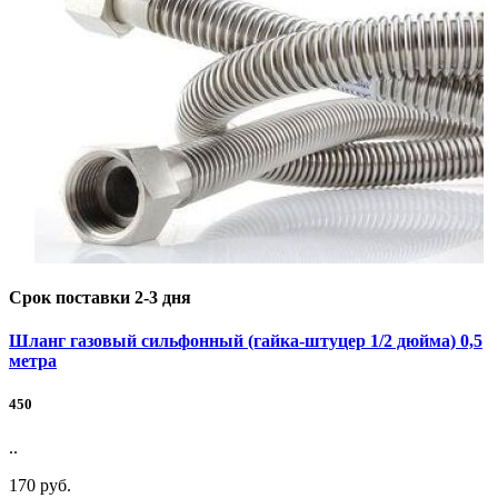
Срок поставки 2-3 дня
Шланг газовый сильфонный (гайка-штуцер 1/2 дюйма) 0,5
метра
450
..
170 руб.