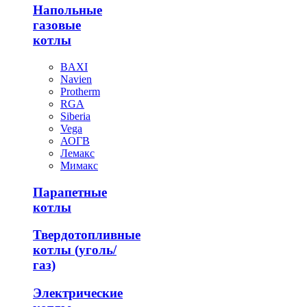
Напольные
газовые
котлы
BAXI
Navien
Protherm
RGA
Siberia
Vega
АОГВ
Лемакс
Мимакс
Парапетные
котлы
Твердотопливные
котлы (уголь/
газ)
Электрические