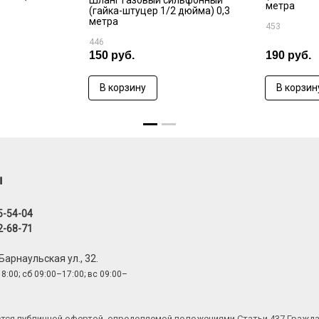
Шланг газовый сильфонный
метра
(гайка-штуцер 1/2 дюйма) 0,3
метра
453
446
150 руб.
190 руб.
В корзину
В корзин
ы
5-54-04
2-68-71
 Барнаульская ул., 32.
8:00; сб 09:00–17:00; вс 09:00–
яется публичной офертой, определяемой положениями Статьи 437 Гражд