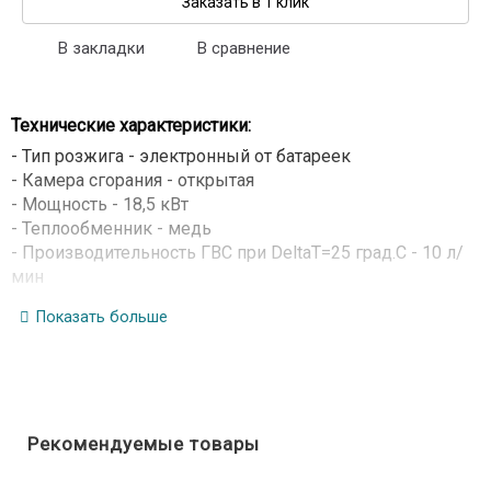
Заказать в 1 клик
В закладки
В сравнение
Технические характеристики:
- Тип розжига -
электронный от батареек
- Камера сгорания - открытая
- Мощность - 18,5 кВт
- Теплообменник - медь
- Производительность ГВС при DeltaT=25 град.C - 10 л/
мин
- Минимальное рабочее давление воды - 0,15 бар
Показать больше
- Диаметр гофроотвода - 110 мм
- Присоединительные размеры:
- Горячая вода - G 1/2 дюйма
- Холодная вода - G 1/2 дюйма
- Газ - G 1/2 дюйма
Рекомендуемые товары
- Габариты (ВхШхГ) - 550х330х189 мм
- Вес - 10,4 кг