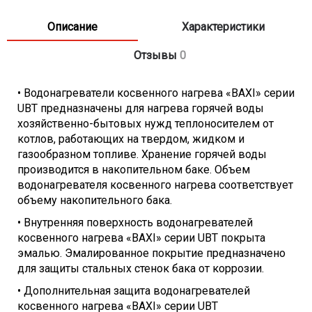
Мощность тэна (кВт):
отсутствует
Описание
Характеристики
Мощность Теплообмена (кВт):
33,6
Подключение ГВС:
1 дюйм
Отзывы
0
Подключение отопительной воды:
1 дюйм
Подключение рециркуляции:
3/4 дюйма
• Водонагреватели косвенного нагрева «BAXI» серии
Расход ГВС при греющем контуре 90° C:
578 л/ч
UBT предназначены для нагрева горячей воды
хозяйственно-бытовых нужд теплоносителем от
котлов, работающих на твердом, жидком и
газообразном топливе. Хранение горячей воды
производится в накопительном баке. Объем
водонагревателя косвенного нагрева соответствует
объему накопительного бака.
• Внутренняя поверхность водонагревателей
косвенного нагрева «BAXI» серии UBT покрыта
эмалью. Эмалированное покрытие предназначено
для защиты стальных стенок бака от коррозии.
• Дополнительная защита водонагревателей
косвенного нагрева «BAXI» серии UBT