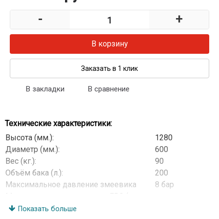
-
+
В корзину
Заказать в 1 клик
В закладки
В сравнение
Технические характеристики:
Высота (мм.):
1280
Диаметр (мм.):
600
Вес (кг.):
90
Объём бака (л.):
200
Максимальное давление змеевика
8 бар
Максимальная температура ГВС (град
80
C):
Показать больше
ТЭН