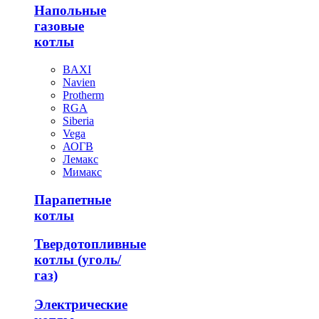
Напольные
газовые
котлы
BAXI
Navien
Protherm
RGA
Siberia
Vega
АОГВ
Лемакс
Мимакс
Парапетные
котлы
Твердотопливные
котлы (уголь/
газ)
Электрические